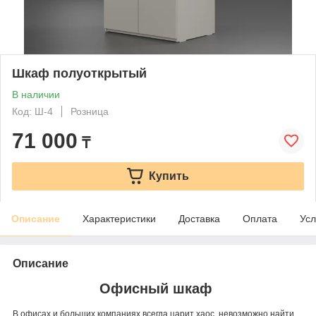
Шкаф полуоткрытый
В наличии
Код: Ш-4
Розница
71 000
₸
Купить
Описание
Характеристики
Доставка
Оплата
Усл
Описание
Офисный шкаф
В офисах и больших компаниях всегда царит хаос, невозможно найти