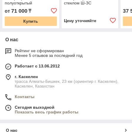
полуоткрытый
стеклом Ш-3С
71 000
37 
от
₸
Цену уточняйте
Купить
О нас
Рейтинг не сформирован
Менее 5 отзывов за последний год
Работает с 13.06.2012
г. Каскелен
трасса Алматы-Бишкек, 23 км (ориентир г. Каскелен),
Каскелен, Казахстан
Контакты
Сегодня выходной
Показать весь график работы
О нас