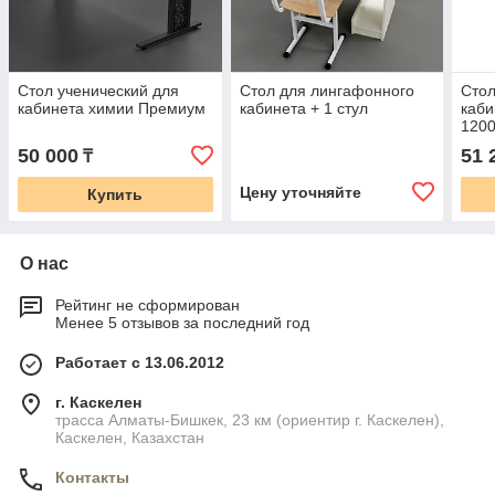
Стол ученический для
Стол для лингафонного
Стол
кабинета химии Премиум
кабинета + 1 стул
каби
120
50 000
51 
₸
Цену уточняйте
Купить
О нас
Рейтинг не сформирован
Менее 5 отзывов за последний год
Работает с 13.06.2012
г. Каскелен
трасса Алматы-Бишкек, 23 км (ориентир г. Каскелен),
Каскелен, Казахстан
Контакты