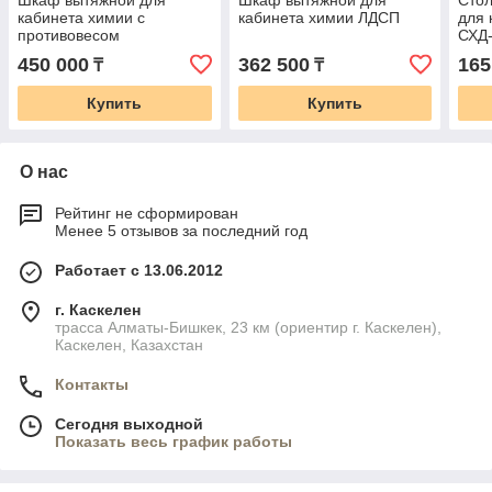
Шкаф вытяжной для
Шкаф вытяжной для
Сто
кабинета химии с
кабинета химии ЛДСП
для 
противовесом
СХД
450 000
362 500
165
₸
₸
Купить
Купить
О нас
Рейтинг не сформирован
Менее 5 отзывов за последний год
Работает с 13.06.2012
г. Каскелен
трасса Алматы-Бишкек, 23 км (ориентир г. Каскелен),
Каскелен, Казахстан
Контакты
Сегодня выходной
Показать весь график работы