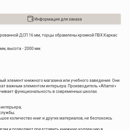
Информация для заказа
ированной ДСП 16 мм, торцы обрамлены кромкой ПВХ.Каркас
 мм, высота - 2000 мм.
ый элемент книжного магазина или учебного заведения. Они
ужат важным элементом интерьера. Производитель «Altamir»
чивает функциональность в современных школах.
 интерьера;
 службы;
ое количество книг и других материалов, не беспокоясь
игам и позволяют представить книжную коллекцию в