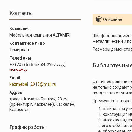
Контакты
Описание
Мебельная компания ALTAMIR
Шкаф-стеллаж имеет
металлический и по
Размеры демонстра
Темирлан
+7 (705) 555-67-84
Библиотечные 
Whatsapp
менеджер
Отличное решение д
kazmebel_2015@mail.ru
не только создают 
представляет уник
трасса Алматы-Бишкек, 23 км
Преимущества такой
(ориентир г. Каскелен), Каскелен,
отличается ун
Казахстан
конструкция и
высокая надеж
о его стабильнос
График работы
оборудован сп