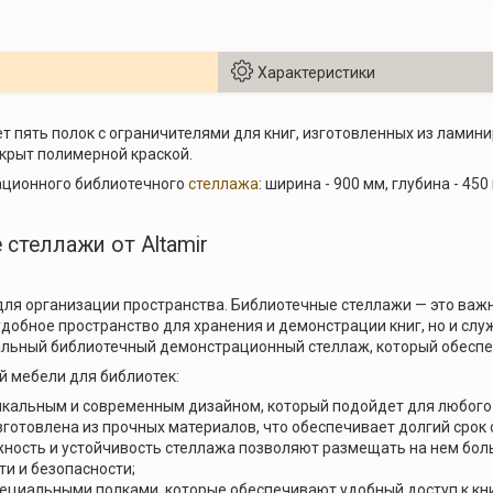
Характеристики
 пять полок с ограничителями для книг, изготовленных из ламин
крыт полимерной краской.
ционного библиотечного
стеллажа
: ширина - 900 мм, глубина - 450
стеллажи от Altamir
ля организации пространства. Библиотечные стеллажи — это важн
удобное пространство для хранения и демонстрации книг, но и сл
альный библиотечный демонстрационный стеллаж, который обеспе
 мебели для библиотек:
икальным и современным дизайном, который подойдет для любого
зготовлена из прочных материалов, что обеспечивает долгий срок
ность и устойчивость стеллажа позволяют размещать на нем больш
ти и безопасности;
ециальными полками, которые обеспечивают удобный доступ к кн