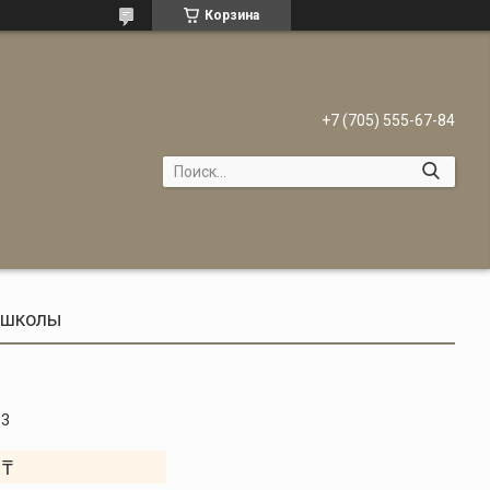
Корзина
+7 (705) 555-67-84
 школы
-3
 ₸