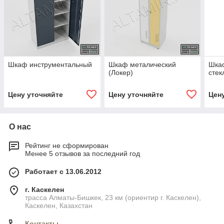
Шкаф инструментальный
Шкаф металический
Шка
(Локер)
сте
Цену уточняйте
Цену уточняйте
Цен
О нас
Рейтинг не сформирован
Менее 5 отзывов за последний год
Работает с 13.06.2012
г. Каскелен
трасса Алматы-Бишкек, 23 км (ориентир г. Каскелен),
Каскелен, Казахстан
Контакты