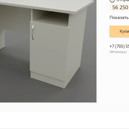
56 250
Показать
Купи
+7 (705) 5
Whatsapp