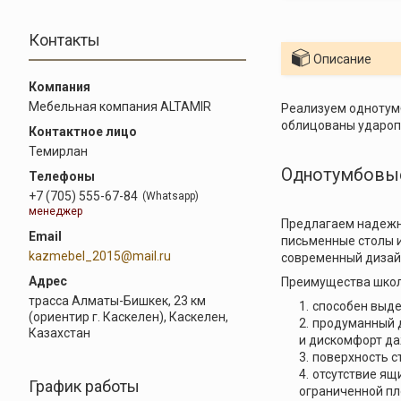
Контакты
Описание
Мебельная компания ALTAMIR
Реализуем одноту
облицованы ударопр
Темирлан
Однотумбовые
+7 (705) 555-67-84
Whatsapp
менеджер
Предлагаем надежн
письменные столы и
kazmebel_2015@mail.ru
современный дизай
Преимущества школ
трасса Алматы-Бишкек, 23 км
способен выде
(ориентир г. Каскелен), Каскелен,
продуманный д
Казахстан
и дискомфорт да
поверхность ст
отсутствие ящ
График работы
ограниченной п