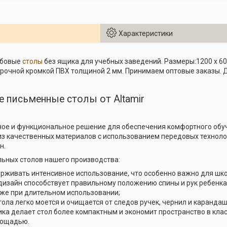
Характеристики
мбовые
столы
без ящика для учебных заведений. Размеры:1200 х 6
очной кромкой ПВХ толщиной 2 мм. Принимаем оптовые заказы. Д
 письменные столы от Altamir
ое и функциональное решение для обеспечения комфортного обуч
з качественных материалов с использованием передовых технологи
н.
ьных столов нашего производства:
рживать интенсивное использование, что особенно важно для шк
изайн способствует правильному положению спины и рук ребенка 
же при длительном использовании;
ола легко моется и очищается от следов ручек, чернил и карандаш
ика делает стол более компактным и экономит пространство в клас
лощадью.