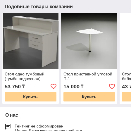
Подобные товары компании
Стол одно тумбовый
Стол приставной угловой
Стол
(тумба подвесная)
П-1
биб
53 750
15 000
43 
₸
₸
Купить
Купить
О нас
Рейтинг не сформирован
Менее 5 отзывов за последний год